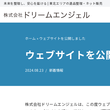
未来を整理し、安心を届ける | 東北エリアの遺品整理・ネット販売
コ
ン
テ
ン
ホーム
»
ウェブサイトを公開しました
ツ
へ
ウェブサイトを公
ス
キ
ッ
2024.08.23
新着情報
プ
株式会社ドリームエンジェルは、この度ウェ